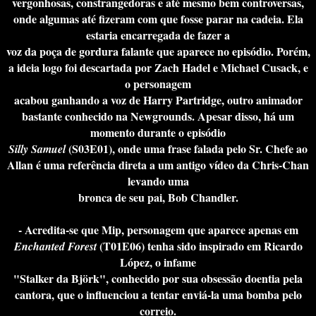
vergonhosas, constrangedoras e até mesmo bem controversas,
onde algumas até fizeram com que fosse parar na cadeia. Ela
estaria encarregada de fazer a
voz da poça de gordura falante que aparece no episódio. Porém,
a ideia logo foi descartada por Zach Hadel e Michael Cusack, e
o personagem
acabou ganhando a voz de Harry Partridge, outro animador
bastante conhecido na Newgrounds. Apesar disso, há um
momento durante o episódio
(S03E01), onde uma frase falada pelo Sr. Chefe ao
Silly Samuel
Allan é uma referência direta a um antigo vídeo da Chris-Chan
levando uma
bronca de seu pai, Bob Chandler.
- Acredita-se que Mip, personagem que aparece apenas em
(T01E06) tenha sido inspirado em Ricardo
Enchanted Forest
López, o infame
"Stalker da Björk", conhecido por sua obsessão doentia pela
cantora, que o influenciou a tentar enviá-la uma bomba pelo
correio.