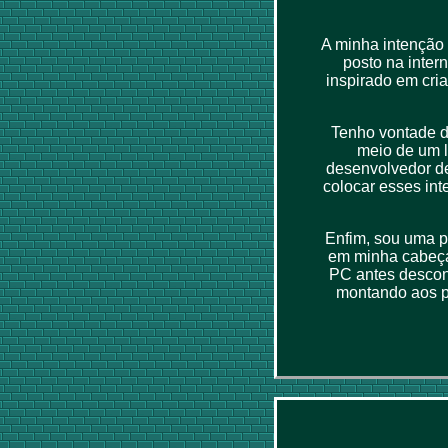
A minha intenção 
posto na inter
inspirado em cri
Tenho vontade de
meio de um l
desenvolvedor de
colocar esses int
Enfim, sou uma p
em minha cabeça
PC antes descon
montando aos p