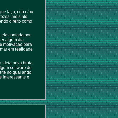
ue faço, crio e/ou
vezes, me sinto
endo direito como
a ela contada por
ser algum dia
de motivação para
ormar em realidade
 ideia nova brota
lgum software de
ite no qual ando
 interessante e