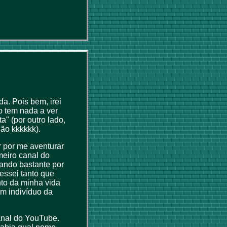
a. Pois bem, irei
o tem nada a ver
" (por outro lado,
ião kkkkkk).
r por me aventurar
meiro canal do
ando bastante por
ressei tanto que
nto da minha vida
um indivíduo da
anal do YouTube.