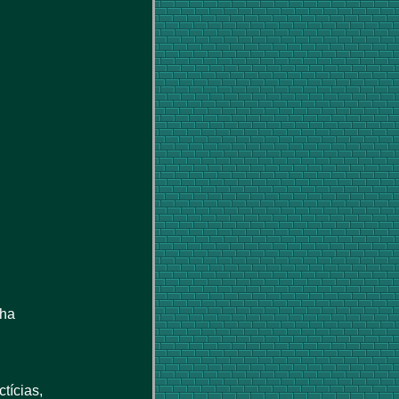
cha
tícias,