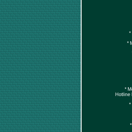
*
* 
* M
Hotline
*