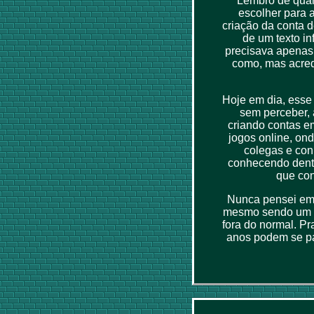
Lembro de quan
escolher para 
criação da conta d
de um texto in
precisava apenas u
como, mas acred
Hoje em dia, esse
sem perceber, 
criando contas e
jogos online, on
colegas e con
conhecendo dentr
que con
Nunca pensei em 
mesmo sendo um ni
fora do normal. P
anos podem se pas