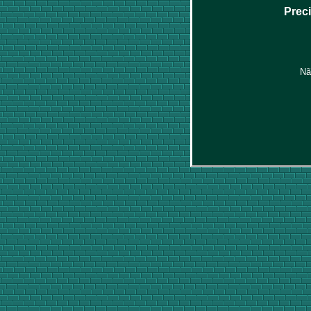
Prec
Nã