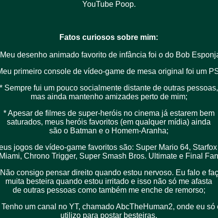
YouTube Poop.
Fatos curiosos sobre mim:
 Meu desenho animado favorito de infância foi o do Bob Esponj
Meu primeiro console de vídeo-game de mesa original foi um P
* Sempre fui um pouco socialmente distante de outras pessoas
mas ainda mantenho amizades perto de mim;
* Apesar de filmes de super-heróis no cinema já estarem bem
saturados, meus heróis favoritos (em qualquer mídia) ainda
são o Batman e o Homem-Aranha;
eus jogos de vídeo-game favoritos são: Super Mario 64, Starfox
 Miami, Chrono Trigger, Super Smash Bros. Ultimate e Final Fant
 Não consigo pensar direito quando estou nervoso. Eu falo e fa
muita besteira quando estou irritado e isso não só me afasta
de outras pessoas como também me enche de remorso;
* Tenho um canal no YT, chamado AbcTheHuman2, onde eu só 
utilizo para postar besteiras.