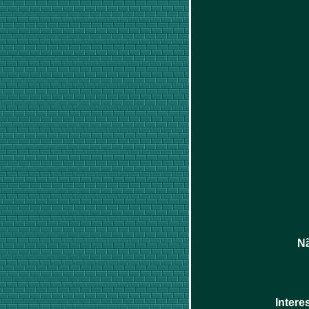
Nã
Intere