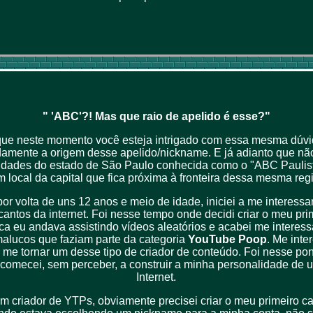
" 'ABC'?! Mas que raio de apelido é esse?"
que neste momento você esteja intrigado com essa mesma dúvid
damente a origem desse apelido/nickname. E já adianto que nã
idades do estado de São Paulo conhecida como o "ABC Paulista
local da capital que fica próxima à fronteira dessa mesma reg
or volta de uns 12 anos e meio de idade, iniciei a me interessa
cantos da internet. Foi nesse tempo onde decidi criar o meu pri
a eu andava assistindo vídeos aleatórios e acabei me interess
malucos que faziam parte da categoria
YouTube Poop
. Me inte
me tornar um desse tipo de criador de conteúdo. Foi nesse po
comecei, sem perceber, a construir a minha personalidade de 
Internet.
m criador de YTPs, obviamente precisei criar o meu primeiro c