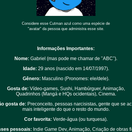
Considere esse Cutman azul como uma espécie de
"avatar" da pessoa que administra esse site.
Informações Importantes:
Nome:
Gabriel (mas pode me chamar de "ABC").
Idade:
29 anos (nascido em 14/07/1997).
Gênero:
Masculino (Pronomes: ele/dele).
Gosta de:
Vídeo-games, Sushi, Hambúrguer, Animação,
Quadrinhos (Mangá e HQs ocidentais), Cinema.
o gosta de:
Preconceito, pessoas narcisistas, gente que se a
mais inteligente do que o resto do mundo.
Cor favorita:
Verde-água (ou turquesa).
sses pessoais:
Indie Game Dev, Animação, Criação de obras fic