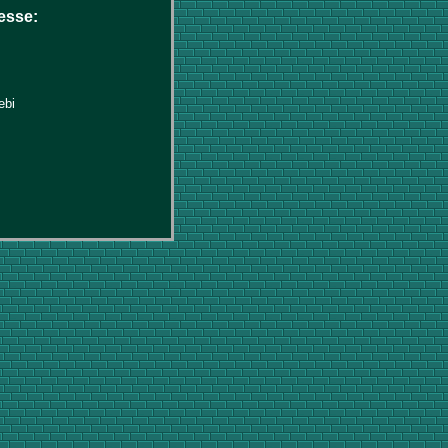
esse:
ebi