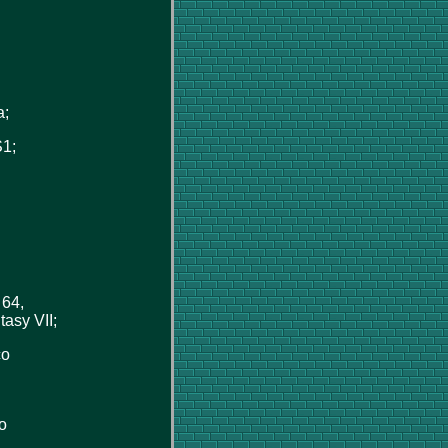
a;
S1;
,
 64,
asy VII;
ço
o