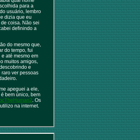
sabia qual nome
scolhida para a
 do usuário, lembro
ue dizia que eu
o de coisa. Não sei
abei definindo a
ação do mesmo que,
r do tempo, fui
s, e até mesmo em
ho muitos amigos,
 descobrindo e
 raro ver pessoas
dadeiro.
me apeguei a ele,
e é bem único, bem
bcTheHuman2
. Os
ilizo na internet.