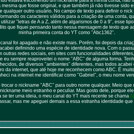
do estava escolhendo um nickname para a minha conta, não 
a mesma que fosse original, e que também já não tivesse sido e
e qualquer outro usuário. No campo de texto para definir o nick
formando os caracteres válidos para a criação de uma conta, q
tilizar "letras de A a Z, além de algarismos de 0 a 9", esse tip
ito que fiquei pensando tanto nessa mensagem de texto que ac
minha primeira conta do YT como "Abc1362".
 canal foi apagado e não existe mais. Porém, foi depois da cri
acabei definindo uma espécie de identidade nova. Com o passa
m outras redes sociais, em sites com funcionalidades diferente
de eu sempre reaproveitei o nome "ABC" de alguma forma. Ten
hecidos, de diversos "ambientes" diferentes, mas todos acabei
o da internet, que até hoje me reconhecem como ABC. É muito
heci na internet me identificar como "Gabriel", o meu nome ver
trocar o nickname "ABC" para outro nome qualquer. Meio que 
ckname meio estranho e peculiar. Mas gosto dele, porque el
ra se ter uma ideia, o meu canal do YT mais recente se chama
A
sar, mas me apeguei demais a essa estranha identidade que ut