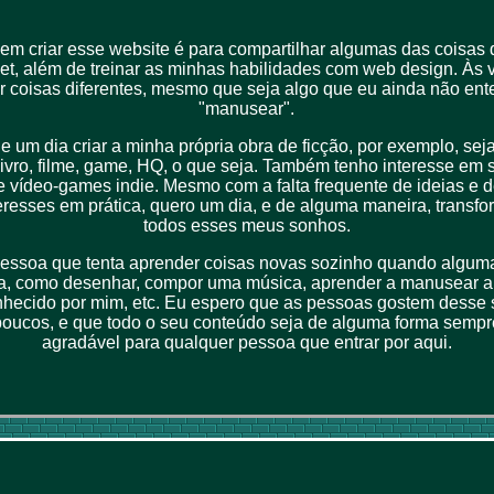
em criar esse website é para compartilhar algumas das coisas q
net, além de treinar as minhas habilidades com web design. Às 
ar coisas diferentes, mesmo que seja algo que eu ainda não ent
"manusear".
 um dia criar a minha própria obra de ficção, por exemplo, sej
ivro, filme, game, HQ, o que seja. Também tenho interesse em 
 vídeo-games indie. Mesmo com a falta frequente de ideias e 
eresses em prática, quero um dia, e de alguma maneira, transf
todos esses meus sonhos.
essoa que tenta aprender coisas novas sozinho quando alguma
, como desenhar, compor uma música, aprender a manusear a
hecido por mim, etc. Eu espero que as pessoas gostem desse s
oucos, e que todo o seu conteúdo seja de alguma forma sempre
agradável para qualquer pessoa que entrar por aqui.